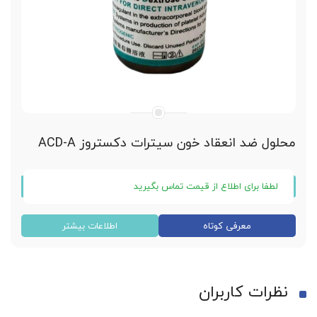
محلول ضد انعقاد خون سیترات دکستروز ACD-A
لطفا برای اطلاع از قیمت تماس بگیرید
محلول ضد انعقاد سیترات دکستروز ACD-A
معرفی کوتاه
اطلاعات بیشتر
حجم ویال 5 میلی لیتر بصورت محلول
محلول USP نوع آ (2.13٪ یون سیترات آزاد)
نظرات کاربران
محلول استریل و غیر تب زا و ایمن کننده پی آر پی