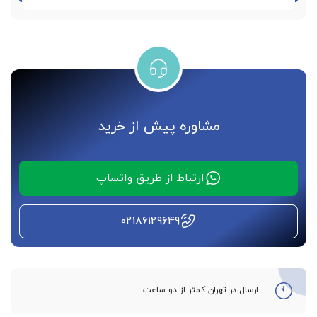
مشاوره پیش از خرید
ارتباط از طریق واتساپ
02186129649
ارسال در تهران کمتر از دو ساعت