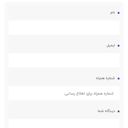
تنها محصول ضد انعقاد مورد تایید سازمان غذا و دارو (FDA)
مناسب استفاده سیستم های اتولوگ PRP
نام
تهیه پلاسمای غنی از پلاکت بسیار زیست سازگار و ایمن
ممنوعیت استفاده و تزریق مستقیم داخل وریدی
ایمیل
شماره همراه
دیدگاه شما