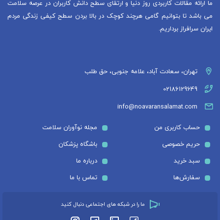
ما ارائه مقالات کاربردی روز دنیا و ارتقای سطح دانش کاربران در عرصه سلامت
می باشد تا بتوانیم گامی هرچند کوچک در بالا بردن سطح کیفی زندگی مردم
ایران سرافراز برداریم.
تهران، سعادت آباد، علامه جنوبی، حق طلب
02186129649
info@noavaransalamat.com
حساب کاربری من
مجله نوآوران سلامت
حریم خصوصی
باشگاه پزشکان
سبد خرید
درباره ما
سفارش‌ها
تماس با ما
ما را در شبکه های اجتماعی دنبال کنید