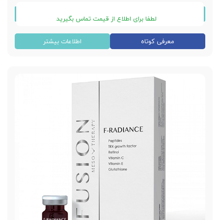
لطفا برای اطلاع از قیمت تماس بگیرید
کوکتل فیوژن F-PPC & F-XBC
معرفی کوتاه
اطلاعات بیشتر
ساخت کشور اسپانیا
دارای لیبل اصالت فیوژن اسپانیا
ویال 10 میلی لیتری
F-PPC آدیپولیز برای لاغری شکم ، پهلو
F-XBC لیپولیز غبغب و بوکال
لاغری بسیار قوی و رفع سلولیت
کاهش وزن بدن
کاهش رسوبات چربی
خرید بصورت تک ویالی