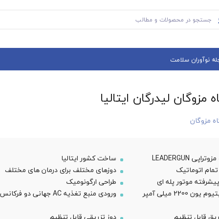
له نوآوران سلامت
 مزوگان لیدرگان ایتالیا
ه مزوگان
راپی LEADERGUN
ساخت کشور ایتالیا
تمام اتوماتیک
دوزهای مختلف برای درمان های مختلف
پیشرفته موتور پله ای
طراحی ارگونومیک
باتری لیتیوم یون 2200 میلی آمپر
ورودی منبع تغذیه AC جهانی دو فرکانس
یق قابل تنظیم
دوز تزریقی قابل تنظیم