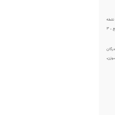
 نقطه
ای و مداوم می باشد. در تزریق یک مرحله ای تنها یک تزریق انجام می شود. در نوع چند نقطه ای ، تزریق پشت سر هم (خیلی سریع ، 3
درگان
وزن،