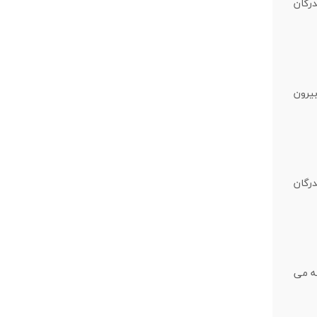
رگان
یرون
رگان
گه می