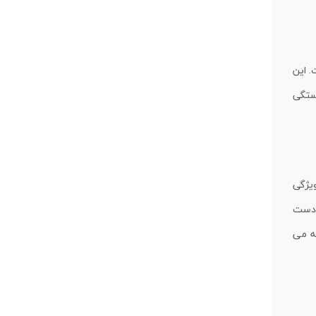
. این
خستگی
یژگی
ی دست
ئه می