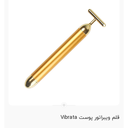
دارای بخار سرد و گرم
برق مصرفی 110-220V 50-60HZ
ولتاژکار دستگاه DC12V 3A ولت مستقیم
توان مصرفی 50 وات
پاکسازی ایمن پوست صورت
قلم ویبراتور پوست Vibrata