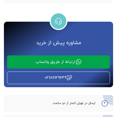
مشاوره پیش از خرید
ارتباط از طریق واتساپ
02186129649
ارسال در تهران کمتر از دو ساعت