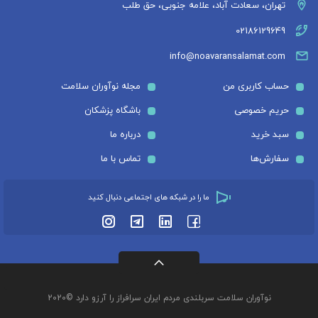
تهران، سعادت آباد، علامه جنوبی، حق طلب
02186129649
info@noavaransalamat.com
حساب کاربری من
مجله نوآوران سلامت
حریم خصوصی
باشگاه پزشکان
سبد خرید
درباره ما
سفارش‌ها
تماس با ما
ما را در شبکه های اجتماعی دنبال کنید
نوآوران سلامت سربلندی مردم ایران سرافراز را آرزو دارد ©2020