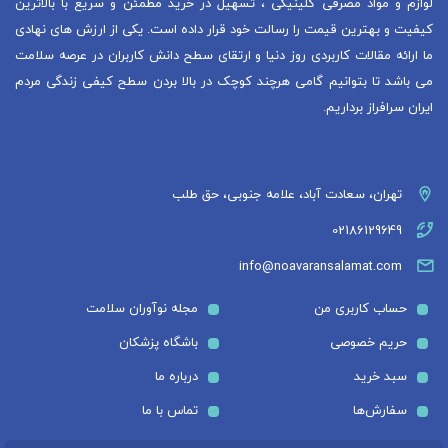
لوازم و مواد مصرفی کلینیکی ، تسهیل در خرید مطمئن و سریع با بالاترین
کیفیت و بهترین قیمت را رسالت خود قرار داده است. یکی از ارزش های نهادی
ما ارائه مقالات کاربردی روز دنیا و ارتقای سطح دانش کاربران در عرصه سلامت
می باشد تا بتوانیم گامی هرچند کوچک در بالا بردن سطح کیفی زندگی مردم
ایران سرافراز برداریم.
تهران، سعادت آباد، علامه جنوبی، حق طلب
02186129649
info@noavaransalamat.com
حساب کاربری من
مجله نوآوران سلامت
حریم خصوصی
باشگاه پزشکان
سبد خرید
درباره ما
سفارش‌ها
تماس با ما