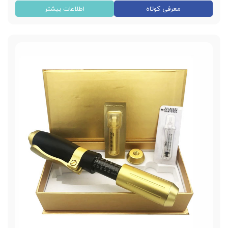
دستگاه هیالورون پن نک کارتریج
معرفی کوتاه
اطلاعات بیشتر
ساخت کشور کره جنوبی
قابلیت تزریق نانو میکرو ژل
مدل رنگی مشکی طلایی
تزریق فیلر و ژل هیالورونیک اسید
قابلیت تنظیم حجم تزریقی
قابلیت شستشو دارد
دارای دسته تنظیم فشار تزریق
بدون هیچ گونه عوارض پوستی
غیر تهاجمی و بسیار ایمن