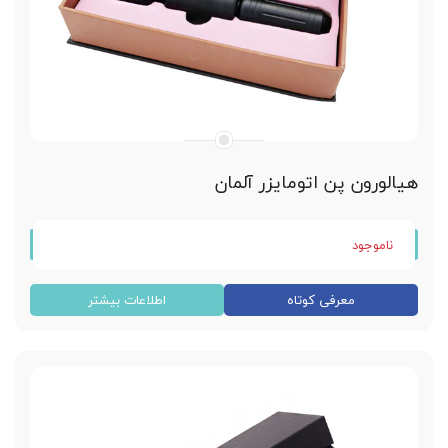
هیالورون پن اتومایزر آلمان
ناموجود
دستگاه هیالورون پن دو کارتریج
معرفی کوتاه
اطلاعات بیشتر
ساخت کشور آلمان
در هفت رنگ مختلف
تزریق فیلر و ژل هیالورونیک اسید
قابلیت تنظیم حجم تزریقی