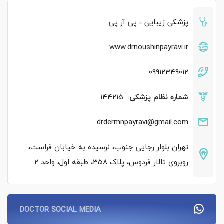
پزشکی زیبایی
پی آر پی
www.drnoushinpayravi.ir
09912349012
شماره نظام پزشکی:
144215
drdermnpayravi@gmail.com
تهران بلوار رجایی جنوب، نرسیده به خیابان فراست،
روبروی تالار فردوس، پلاک 358، طبقه اول، واحد 2
DOCTOR SOCIAL MEDIA