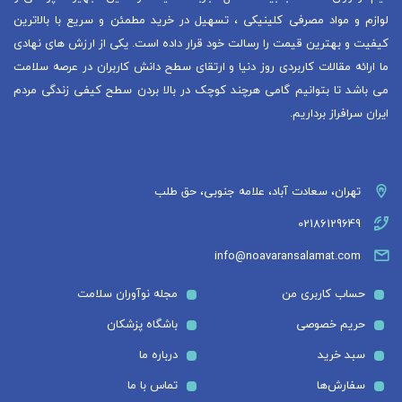
لوازم و مواد مصرفی کلینیکی ، تسهیل در خرید مطمئن و سریع با بالاترین
کیفیت و بهترین قیمت را رسالت خود قرار داده است. یکی از ارزش های نهادی
ما ارائه مقالات کاربردی روز دنیا و ارتقای سطح دانش کاربران در عرصه سلامت
می باشد تا بتوانیم گامی هرچند کوچک در بالا بردن سطح کیفی زندگی مردم
ایران سرافراز برداریم.
تهران، سعادت آباد، علامه جنوبی، حق طلب
02186129649
info@noavaransalamat.com
حساب کاربری من
مجله نوآوران سلامت
حریم خصوصی
باشگاه پزشکان
سبد خرید
درباره ما
سفارش‌ها
تماس با ما