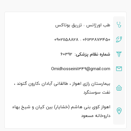
طب اورژانس
تزریق بوتاکس
09021158828
06133873450
شماره نظام پزشکی:
60392
Omidhosseini1349@gmail.com
بیمارستان رازی اهواز ، طالقانی آبادان ،کارون گتوند ،
نفت سوسنگرد
اهواز کوی بنی هاشم (خشایار) بین کیان و شیخ بهاء
داروخانه مسعود