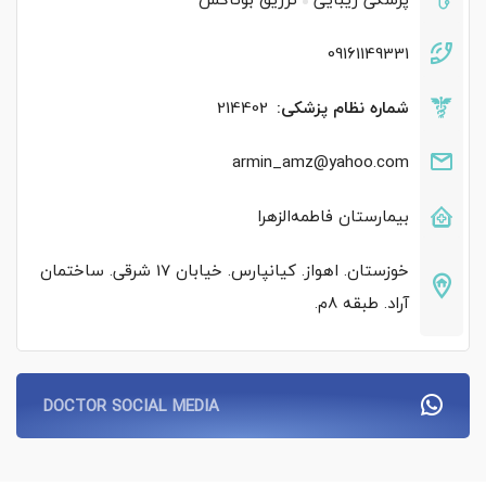
09161149331
شماره نظام پزشکی:
214402
armin_amz@yahoo.com
بیمارستان فاطمه‌الزهرا
خوزستان. اهواز. کیانپارس. خیابان 17 شرقی. ساختمان
آراد‌. طبقه 8م.
DOCTOR SOCIAL MEDIA