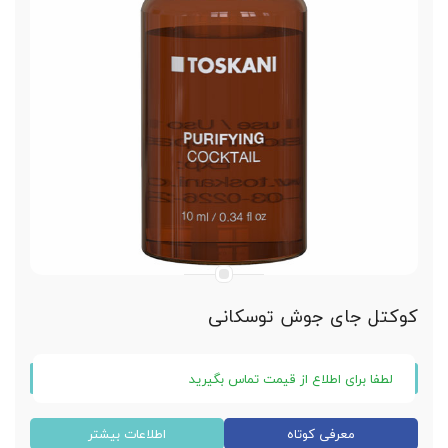
ازبین بردن غبغب
خرید بصورت تک ویالی
کوکتل جای جوش توسکانی
لطفا برای اطلاع از قیمت تماس بگیرید
کوکتل پیوریفایینگ purifying توسکانی
معرفی کوتاه
اطلاعات بیشتر