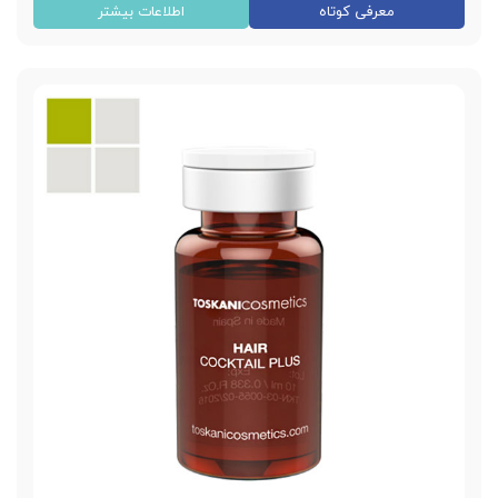
کوکتل سلولیت موضعی توسکانی
معرفی کوتاه
اطلاعات بیشتر
ساخت کشور اسپانیا
در ویال های 10 میلی لیتری
کوکتل لاغری
آنتی سلولیت
ازبین بردن سلولیت
ازبین بردن چربی
خرید بصورت تک ویالی