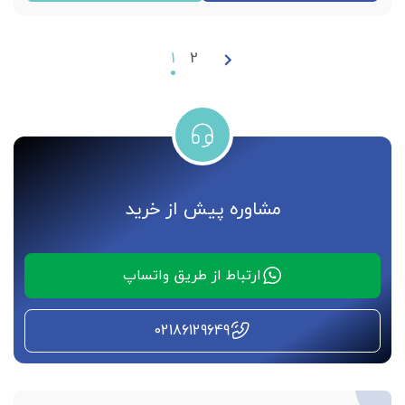
ساخت کشور اسپانیا
در ویال های 10 میلی لیتری
1
2
ضد لک قوی
ضد جوش
تنظیم چربی پوست
شفاف سازی پوست
مشاوره پیش از خرید
خرید بصورت تک ویالی
ارتباط از طریق واتساپ
02186129649